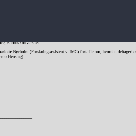
re, Aarhus Universitet.
arlotte Nørholm (Forskningsassistent v. IMC) fortælle om, hvordan deltagerbas
Nemo Hensing).
________________