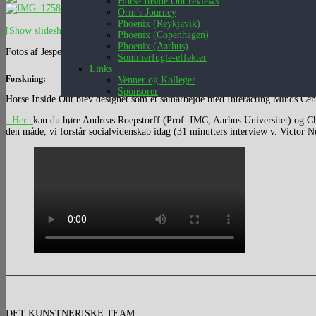
Horse Inside Out reviews
Orm’s Journey
Phoenix (Reykjavík)
[Show slideshow]
Phoenix (Copenhagen)
Phoenix (Aarhus)
Fotos af Jesper Lyng Michelsen
Sommerfugle-effekter
Links
Forskning:
Venner og Kolleger
Sponsorer
Horse Inside Out blev designet som et samarbejde med Interacting Minds Cent
- Her -
kan du høre Andreas Roepstorff (Prof. IMC, Aarhus Universitet) og Ch
den måde, vi forstår socialvidenskab idag (31 minutters interview v. Victor 
______________________________________________________________
DET KUNSTNERISKE TEAM