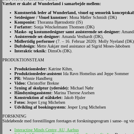
Værket er skabt af Wunderland i samarbejde mellem:
Kunstnerisk leder af Wunderland, visuel og sensorisk konceptska
Setdesigner / Visuel kunstner:
Mona Møller Schmidt (DK)
Komponist:
Thoranna Bjørnsdottir (IS)
Forfatter:
Sonja Winckelmann Thomsen (DK)
Maske- og kostumedesigner samt assisterende set-designer:
Amanda
Assisterende set-designer:
Amanda Vesthardt (DK),
Midlertidig performer
(7. – 16. Februar 2020): Molly Nyeland (DK)
Duftdesign:
Mette Aakjær med assistance ad Sigrid Moses-Jabobsen
Interaktic teknik:
DimsOs (DK).
PRODUKTIONSTEAM
Produktionsleder:
Katrine Kihm,
Produktionsleder-assistent
Ida Ravn Homelius and Jeppe Sommer
PR:
Winnie Handberg
Video:
Christoffer Brekne
Syning af skulptur (yderside):
Michael Nøhr
Håndsyningassistent:
Marina Therese Axelsen
Konstruktion af stålskelet:
Jakob Hjuler
Fotos:
Jesper Lyng Michelsen
Udvikling af bookingsystem:
Jesper Lyng Michelsen
FORSKNING
Sideløbende med forestillingen foretages et forskningsprogram i sanse- og virk
Interacting Minds Centre, AU, Aarhus