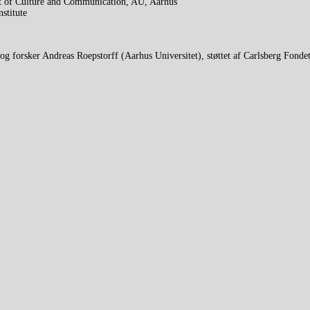
t of Culture and Communication, AU, Aarhus
stitute
g forsker Andreas Roepstorff (Aarhus Universitet), støttet af Carlsberg Fondet