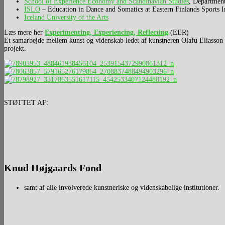
School of Experience Economy and Scandinavian Studies
, Departmen
ISLO
– Education in Dance and Somatics at Eastern Finlands Sports In
Iceland University of the Arts
Læs mere her
Experimenting, Experiencing, Reflecting
(EER)
Et samarbejde mellem kunst og videnskab ledet af kunstneren Olafu Eliasson o
projekt.
STØTTET AF:
Knud Højgaards Fond
samt af alle involverede kunstneriske og videnskabelige institutioner.