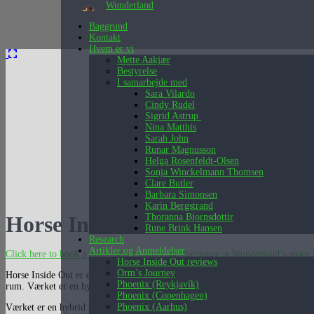
Wunderland
Baggrund
Kontakt
Hvem er vi
Mette Aakjær
Bestyrelse
I samarbejde med
Sara Vilardo
Cindy Rudel
Sigrid Astrup
Nina Matthis
Sarah John
Runar Magnusson
Helga Rosenfeldt-Olsen
Sonja Winckelmann Thomsen
Clare Butler
Barbara Simonsen
Karin Bergstrand
Horse Inside out
Thoranna Bjornsdottir
Rune Brink Hansen
Research
Artikler og Anmeldelser
Click here to book a time for the current performance at Wunderland’s spac
Horse Inside Out reviews
Orm’s Journey
Horse Inside Out er en sanselig, immersiv installation og performanceoplevel
Phoenix (Reykjavík)
rum. Værket er en hybrid af lyd, poesi, installationskunst, dans/performance o
Phoenix (Copenhagen)
Phoenix (Aarhus)
Værket er en hybrid af lyd, poesi, installationskunst, performance/dans og kin