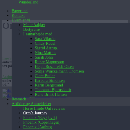
Wunderland
Baggrund
Kontakt
Hvem er vi
Orms Rejse
Mette Aakjær
Bestyrelse
I samarbejde med
Sara Vilardo
All Rights Reserved, Iga Kuriata, Moesgaard Museum,
Cindy Rudel
MOMU, Foto/Medie afdelingen Moesgaard, Wunderland.
Sigrid Astrup
Nina Matthis
Sarah John
Fine Spind
: "Orms rejse gør den funklende skov magisk, og vi kan på det varmeste
Runar Magnusson
anbefale denne enestående mulighed for at krybe ind i et hul i tiden og komme helt
tæt på skoven."
Helga Rosenfeldt-Olsen
Sonja Winckelmann Thomsen
Clare Butler
Aarhus Stiftidende
: ★ ★ ★ ★ "Sanseligheden og naturens skønhed kryber helt ind
Barbara Simonsen
under huden på en på den meget fredfyldte men også begivenhedsrige rejst bagud i
tid."
Karin Bergstrand
Thoranna Bjornsdottir
Dansk
Rune Brink Hansen
Dansk
English (UK)
Research
Artikler og Anmeldelser
Horse Inside Out reviews
Orm’s Journey
Phoenix (Reykjavík)
Phoenix (Copenhagen)
Phoenix (Aarhus)