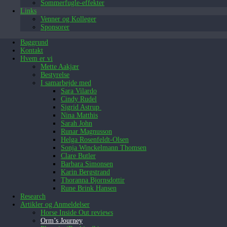
Sommerfugle-effekter
Links
Venner og Kolleger
Sponsorer
Baggrund
Kontakt
Hvem er vi
Mette Aakjær
Bestyrelse
I samarbejde med
Sara Vilardo
Cindy Rudel
Sigrid Astrup
Nina Matthis
Sarah John
Runar Magnusson
Helga Rosenfeldt-Olsen
Sonja Winckelmann Thomsen
Clare Butler
Barbara Simonsen
Karin Bergstrand
Thoranna Bjornsdottir
Rune Brink Hansen
Research
Artikler og Anmeldelser
Horse Inside Out reviews
Orm’s Journey