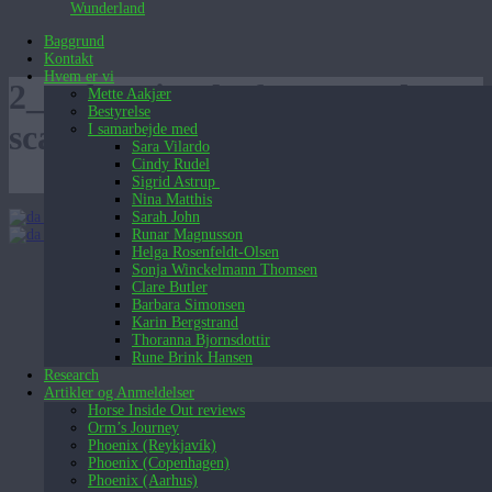
Wunderland
Baggrund
Kontakt
Hvem er vi
2_Soft-animal-of-Our-Body-
Mette Aakjær
Bestyrelse
scaled-1200×797-1
I samarbejde med
Sara Vilardo
Cindy Rudel
Sigrid Astrup
Nina Matthis
Dansk
Sarah John
Dansk
Runar Magnusson
English (UK)
Helga Rosenfeldt-Olsen
Sonja Winckelmann Thomsen
Clare Butler
Barbara Simonsen
Karin Bergstrand
Thoranna Bjornsdottir
Rune Brink Hansen
Research
Artikler og Anmeldelser
Horse Inside Out reviews
Orm’s Journey
Phoenix (Reykjavík)
Phoenix (Copenhagen)
Phoenix (Aarhus)