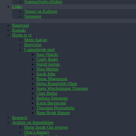
Sommerfugle-effekter
Links
Venner og Kolleger
Sponsorer
Baggrund
Kontakt
Hvem er vi
Mette Aakjær
Bestyrelse
I samarbejde med
Sara Vilardo
Cindy Rudel
Sigrid Astrup
Nina Matthis
Sarah John
Runar Magnusson
Helga Rosenfeldt-Olsen
Sonja Winckelmann Thomsen
Clare Butler
Barbara Simonsen
Karin Bergstrand
Thoranna Bjornsdottir
Rune Brink Hansen
Research
Artikler og Anmeldelser
Horse Inside Out reviews
Orm’s Journey