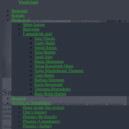
Wunderland
Baggrund
Kontakt
Hvem er vi
Mette Aakjær
Bestyrelse
I samarbejde med
Sara Vilardo
Cindy Rudel
Sigrid Astrup
Nina Matthis
Sarah John
Runar Magnusson
Helga Rosenfeldt-Olsen
Sonja Winckelmann Thomsen
Clare Butler
Barbara Simonsen
Karin Bergstrand
Sommerfugle-effekter
Thoranna Bjornsdottir
Rune Brink Hansen
Research
Artikler og Anmeldelser
Sommerfugle-effekter var et tværfagligt kunstværk, en sanselig, immersiv
Horse Inside Out reviews
og deltagerbaseret rejse. Publikum var opdagere i en lejlighed, en lang
Orm’s Journey
række af rum med et drømmelignende twist: Her blev de inviteret til at lade
Phoenix (Reykjavík)
deres opfattelse af virkeligheden antage nye former...
Phoenix (Copenhagen)
Phoenix (Aarhus)
"Hvis man nogensinde har haft lyst til at gå en tur i Inger Christensens