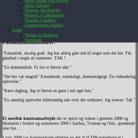
Horse Inside Out reviews
Orm’s Journey
Phoenix (Reykjavík)
Phoenix (Copenhagen)
Phoenix (Aarhus)
Sommerfugle-effekter
Links
Venner og Kolleger
Sponsorer
Publikumskommentarer:
"Fantastisk, utrolig godt. Jeg har aldrig gået ind til noget som det her. Fik
gåsehud i nogle af rummene. TAK.!
"En drømmekult. Et frø er blevet sået."
"Det her var magisk" Enestående, mærkeligt, drømmeagtigt. En vidunderlig
oplevelse."
"Kære dagbog. Jeg er blevet en gæst i mit eget hus."
"En sanselig oplevelse fuldstændig ude over det ordinære. Jeg svæver. Tak."
Et nordisk kunstsamarbejde
der er spiret og vokset i gennem 2008 og
blomstret i foråret og sommeren 2009 i Aarhus, Tromsø og Oslo, spredende
sine frø...
I juni 2009 var Sommerfugle-effekter en del af ILT09 teaterfestival i