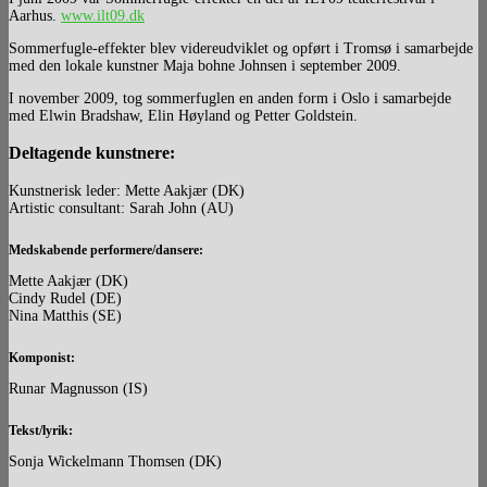
Aarhus.
www.ilt09.dk
Sommerfugle-effekter blev videreudviklet og opført i Tromsø i samarbejde
med den lokale kunstner Maja bohne Johnsen i september 2009.
I november 2009, tog sommerfuglen en anden form i Oslo i samarbejde
med Elwin Bradshaw, Elin Høyland og Petter Goldstein.
Deltagende kunstnere:
Kunstnerisk leder: Mette Aakjær (DK)
Artistic consultant: Sarah John (AU)
Medskabende performere/dansere:
Mette Aakjær (DK)
Cindy Rudel (DE)
Nina Matthis (SE)
Komponist:
Runar Magnusson (IS)
Tekst/lyrik:
Sonja Wickelmann Thomsen (DK)